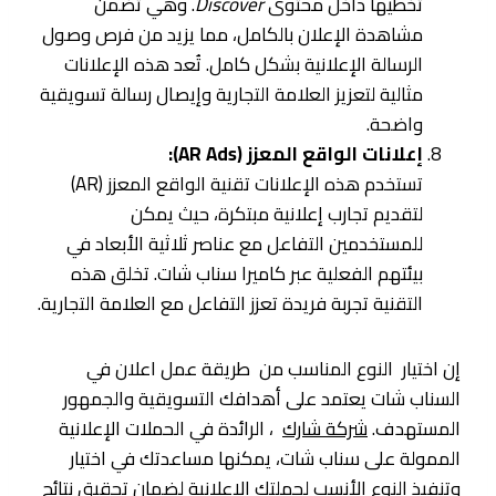
تخطيها داخل محتوى
Discover
. وهي تضمن
مشاهدة الإعلان بالكامل، مما يزيد من فرص وصول
الرسالة الإعلانية بشكل كامل. تُعد هذه الإعلانات
مثالية لتعزيز العلامة التجارية وإيصال رسالة تسويقية
واضحة.
إعلانات الواقع المعزز (AR Ads):
تستخدم هذه الإعلانات تقنية الواقع المعزز (AR)
لتقديم تجارب إعلانية مبتكرة، حيث يمكن
للمستخدمين التفاعل مع عناصر ثلاثية الأبعاد في
بيئتهم الفعلية عبر كاميرا سناب شات. تخلق هذه
التقنية تجربة فريدة تعزز التفاعل مع العلامة التجارية.
إن اختيار النوع المناسب من طريقة عمل اعلان في
السناب شات يعتمد على أهدافك التسويقية والجمهور
المستهدف.
شركة شارك
، الرائدة في الحملات الإعلانية
الممولة على سناب شات، يمكنها مساعدتك في اختيار
وتنفيذ النوع الأنسب لحملتك الإعلانية لضمان تحقيق نتائج