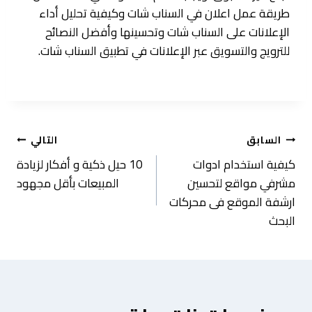
طريقة عمل اعلان في السناب شات وكيفية تحليل أداء
الإعلانات على السناب شات وتحسينها وأفضل النصائح
للترويج والتسويق عبر الإعلانات في تطبيق السناب شات.
تصفّح
السابق
التالي
كيفية استخدام ادوات
10 حيل ذكية و أفكار لزيادة
المقالات
مشرفي مواقع لتحسين
المبيعات بأقل مجهود
ارشفة الموقع فى محركات
البحث