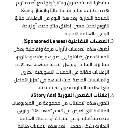
يلتقطها المستخدمون ويشاركونها مع أصدقائهم.
هذه الطريقة تخلق تفاعلًا عاليًا وانتشارًا واسعًا
للعلامة التجارية. يعد هذا النوع من الإعلانات مثاليًا
للترويج لحدث معين، إطلاق منتج جديد، أو زيادة
الوعي بالعلامة التجارية.
العدسات التفاعلية (Sponsored Lenses):
تُضيف هذه العدسات تأثيرات مرحة وتفاعلية يمكن
للمستخدمين إضافتها إلى صورهم وفيديوهاتهم،
مما يزيد التفاعل ويجعل التجربة ممتعة. تعد هذه
الإعلانات فعّالة في الحملات التسويقية الكبرى
والمناسبات الخاصة، حيث تساهم في تعزيز التفاعل
مع العلامة التجارية بطرق غير تقليدية.
إعلانات القصص الفورية (Story Ads):
تتكون هذه الإعلانات من مجموعة من الفيديوهات
المتتالية التي تعرض في قسم “Discover”، وتروي
قصة متكاملة توضح منتجات أو خدمات العلامة
التجارية بشكل مفصل. تعد هذه الإعلانات مثالية