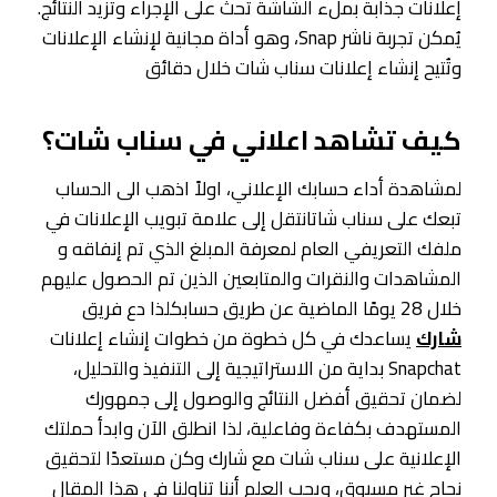
إعلانات جذابة بملء الشاشة تحث على الإجراء وتزيد النتائج.
يُمكن تجربة ناشر Snap، وهو أداة مجانية لإنشاء الإعلانات
وتُتيح إنشاء إعلانات سناب شات خلال دقائق
كيف تشاهد اعلاني في سناب شات؟
لمشاهدة أداء حسابك الإعلاني، اولاً اذهب الى الحساب
تبعك على سناب شاتانتقل إلى علامة تبويب الإعلانات في
ملفك التعريفي العام لمعرفة المبلغ الذي تم إنفاقه و
المشاهدات والنقرات والمتابعين الذين تم الحصول عليهم
خلال 28 يومًا الماضية عن طريق حسابكلذا دع فريق
شارك
يساعدك في كل خطوة من خطوات إنشاء إعلانات
Snapchat بداية من الاستراتيجية إلى التنفيذ والتحليل،
لضمان تحقيق أفضل النتائج والوصول إلى جمهورك
المستهدف بكفاءة وفاعلية، لذا انطلق الآن وابدأ حملتك
الإعلانية على سناب شات مع شارك وكن مستعدًا لتحقيق
نجاح غير مسبوق، ويجب العلم أننا تناولنا في هذا المقال