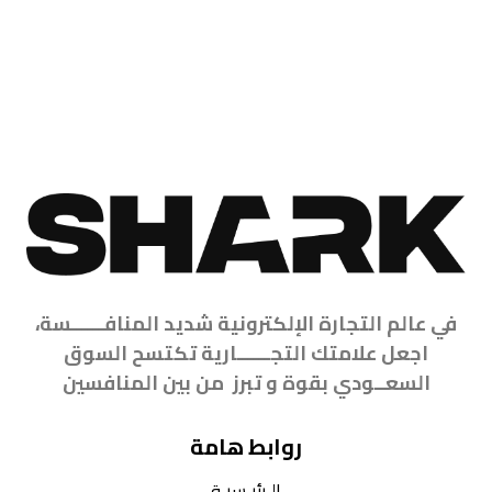
تقييم نتائج الحملات وتحسين معدل التحويل , ولأن شارك
دائما لها أعلى معدلات تحويل فمتحرك معنا محقق لأعلى
النتائج.
في عالم التجارة الإلكترونية شديد المنافــــــسة،
اجعل علامتك التجــــــارية تكتسح السوق
السعــودي بقوة و تبرز من بين المنافسين
روابط هامة
الـرئيـسيـة