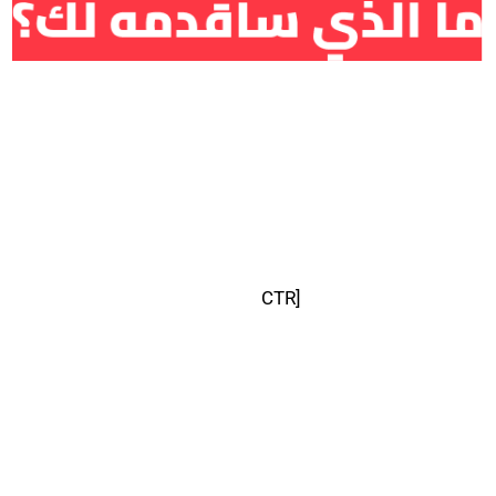
سوف أقوم بإنشاء حملتك الإعلانية الفعالة بناءا على بحث
فريقنا المتخصص في إنشاء الحملات الإعلانية
سوف أقوم بمراقبة وتقييم الحملة الإعلانية ومعرفة
القصور بها لإصلاحها ومعرفة مميزاتها و تقييم نتائجها.
تحسين معدل النقر
[CTR
] من خلال إنشاء حملة
بإستراتيجيات إعلانية فعالة تستهدف جمهورك الصحيح.
تحليل تكاليف الحملة وعوائدها وطرق تحسينها من خلال
تقليل التكاليف وزيادة الأرباح.
حديد الميزانية الإعلانية من خلال فريق متخصص وذو خبرة